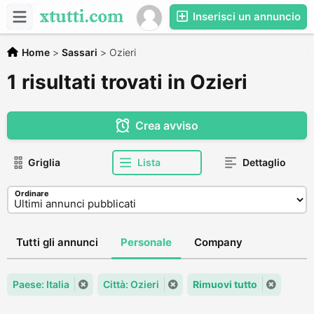
Inserisci un annuncio
Home
>
Sassari
>
Ozieri
1 risultati trovati in Ozieri
Crea avviso
Griglia
Lista
Dettaglio
Ordinare
Tutti gli annunci
Personale
Company
Paese: Italia
Città: Ozieri
Rimuovi tutto