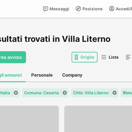
Messaggi
Posizione
Accedi/R
sultati trovati in Villa Literno
rea avviso
Griglia
Lista
gli annunci
Personale
Company
Italia
Comune: Caserta
Città: Villa Literno
Rimu