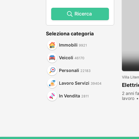
Ricerca
Seleziona categoria
Immobili
9921
Veicoli
46170
Personali
22183
Villa Lite
Lavoro Servizi
39404
Elettri
2 anni f
In Vendita
2811
lavoro
visualiz