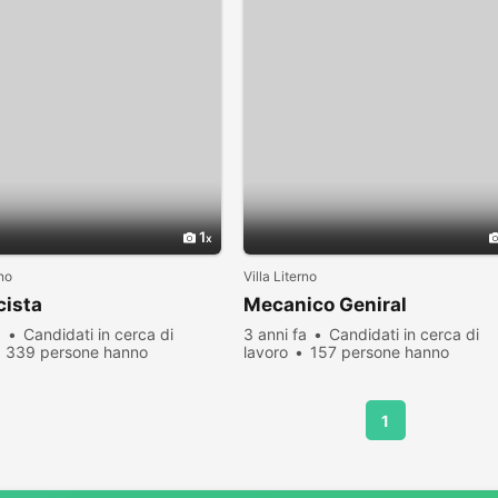
1
rno
Villa Literno
cista
Mecanico Geniral
a
Candidati in cerca di
3 anni fa
Candidati in cerca di
339 persone hanno
lavoro
157 persone hanno
zato
visualizzato
1