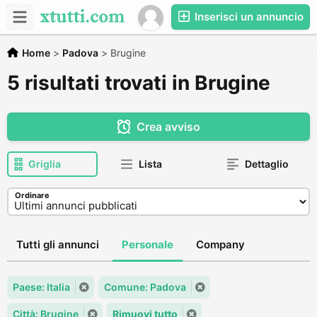
Inserisci un annuncio
Home
>
Padova
>
Brugine
5 risultati trovati in Brugine
Crea avviso
Griglia
Lista
Dettaglio
Ordinare
Tutti gli annunci
Personale
Company
Paese: Italia
Comune: Padova
Città: Brugine
Rimuovi tutto