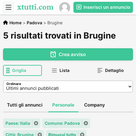
Inserisci un annuncio
Home
>
Padova
>
Brugine
5 risultati trovati in Brugine
Crea avviso
Griglia
Lista
Dettaglio
Ordinare
Tutti gli annunci
Personale
Company
Paese: Italia
Comune: Padova
Città: Brugine
Rimuovi tutto