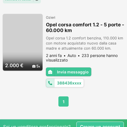
Ozieri
Opel corsa comfort 1.2 - 5 porte -
60.000 km
Opel corsa 1.2 comfort benzina, 110.000 km
con motore acquistato nuovo dalla casa
madre e attualmente con 60.000 km.
Eseguiti regolari tagliandi. Auto mai
2 anni fa
Auto
233 persone hanno
incidentata, sono il secondo proprietario.
visualizzato
Prezzo trattabile.
2.000 €
5
Invia messaggio
388436xxxx
1
Sei un venditore professionale?
Creare un account