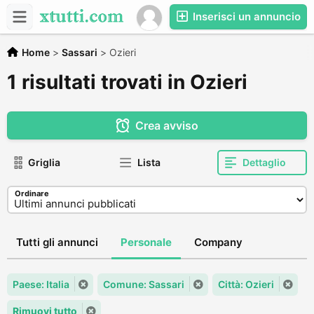
Inserisci un annuncio
Home
>
Sassari
>
Ozieri
1 risultati trovati in Ozieri
Crea avviso
Griglia
Lista
Dettaglio
Ordinare
Tutti gli annunci
Personale
Company
Paese: Italia
Comune: Sassari
Città: Ozieri
Rimuovi tutto