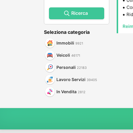
Uti
Con
Ricerca
Rid
Reim
Seleziona categoria
Immobili
9921
Veicoli
46171
Personali
22183
Lavoro Servizi
39405
In Vendita
2812