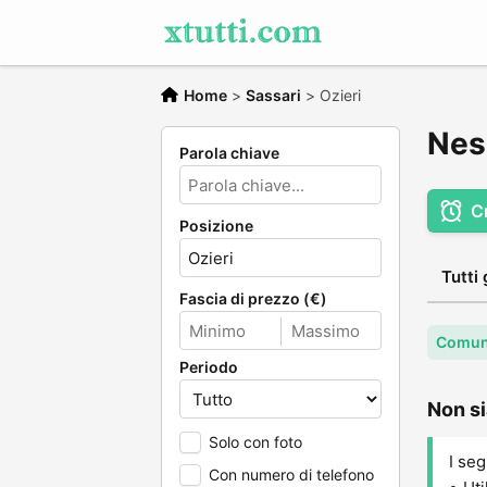
Home
>
Sassari
>
Ozieri
Nes
Parola chiave
C
Posizione
Tutti 
Fascia di prezzo (€)
Comune
Periodo
Non si
Solo con foto
I seg
Con numero di telefono