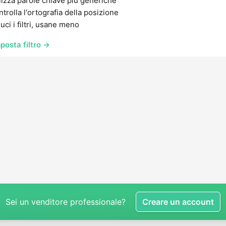
lizza parole chiave più generiche
trolla l'ortografia della posizione
uci i filtri, usane meno
posta filtro →
Sei un venditore professionale?
Creare un account