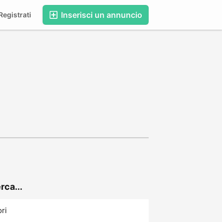
Inserisci un annuncio
egistrati
rca...
ori