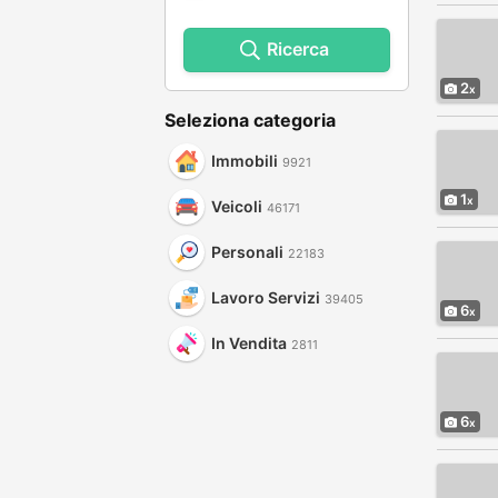
Ricerca
2
Seleziona categoria
Immobili
9921
1
Veicoli
46171
Personali
22183
Lavoro Servizi
39405
6
In Vendita
2811
6