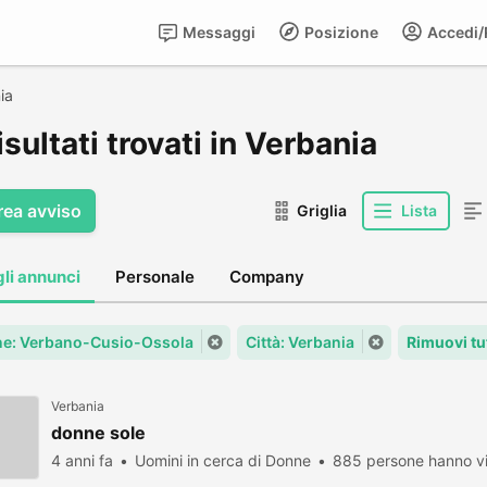
Messaggi
Posizione
Accedi/R
ia
isultati trovati in Verbania
rea avviso
Griglia
Lista
gli annunci
Personale
Company
e: Verbano-Cusio-Ossola
Città: Verbania
Rimuovi tu
Verbania
donne sole
4 anni fa
Uomini in cerca di Donne
885 persone hanno vi