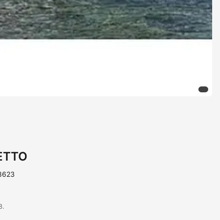
ETTO
88623
8.