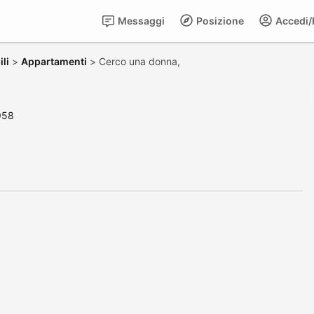
Messaggi
Posizione
Accedi/R
li
>
Appartamenti
>
Cerco una donna,
958