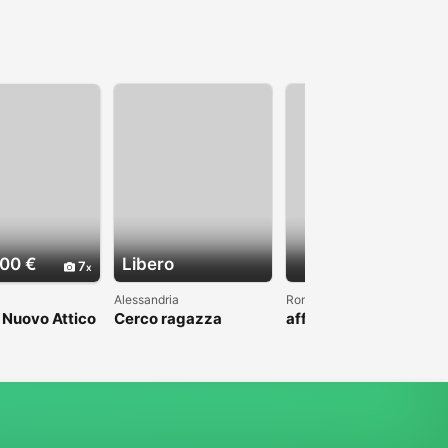
00 €
Libero
7
Alessandria
Roma
i Nuovo Attico
Cerco ragazza
affittasi
condivisione
appartamento