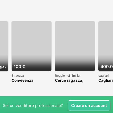
100 €
400.0
4
Siracusa
Reggio nell'Emilia
cagliari
Convivenza
Cerco ragazza,
Cagliar
donna
Sei un venditore professionale?
Creare un account