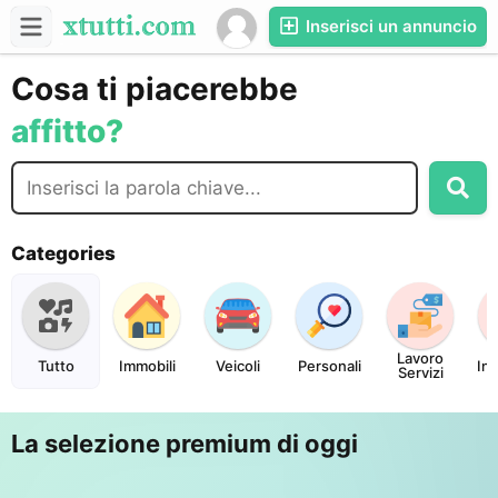
acquistare?
Inserisci un annuncio
vendere?
scambio?
Cosa ti piacerebbe
affitto?
acquistare?
Categories
Lavoro
Tutto
Immobili
Veicoli
Personali
In 
Servizi
La selezione premium di oggi