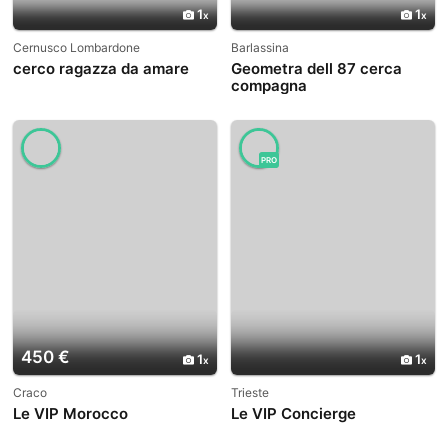
1
1
Cernusco Lombardone
Barlassina
cerco ragazza da amare
Geometra dell 87 cerca
compagna
PRO
450 €
1
1
Craco
Trieste
Le VIP Morocco
Le VIP Concierge