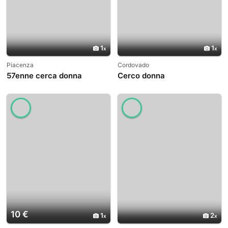
1
1
Piacenza
Cordovado
57enne cerca donna
Cerco donna
10 €
1
2