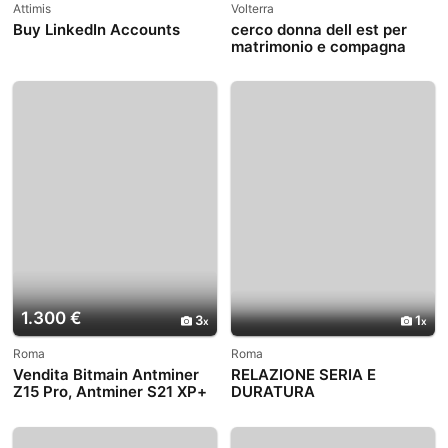
Attimis
Volterra
Buy LinkedIn Accounts
cerco donna dell est per
matrimonio e compagna
1.300 €
3
1
Roma
Roma
Vendita Bitmain Antminer
RELAZIONE SERIA E
Z15 Pro, Antminer S21 XP+
DURATURA
Hyd asic Miner