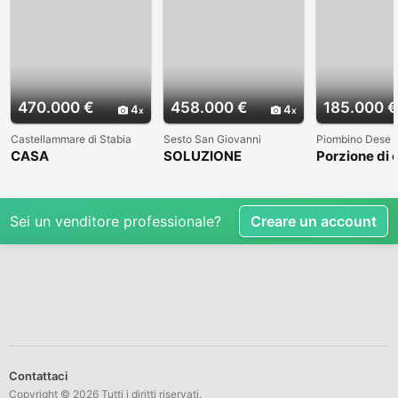
470.000 €
458.000 €
185.000 €
4
4
Castellammare di Stabia
Sesto San Giovanni
Piombino Dese
CASA
SOLUZIONE
Porzione di 
SEMINDIPENDENTE A
INDIPENDENTE CON
abitabile in 
CASTELLAMMARE DI
GIARDINO| 232 MQ |
piombino de
STABIA
RIST
Sei un venditore professionale?
Creare un account
Contattaci
Copyright © 2026 Tutti i diritti riservati.