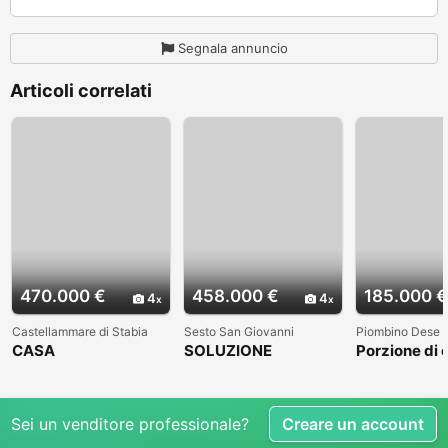
Segnala annuncio
Articoli correlati
470.000 €
458.000 €
185.000 €
4
4
Castellammare di Stabia
Sesto San Giovanni
Piombino Dese
CASA
SOLUZIONE
Porzione di 
SEMINDIPENDENTE A
INDIPENDENTE CON
abitabile in 
CASTELLAMMARE DI
GIARDINO| 232 MQ |
piombino de
STABIA
RIST
Sei un venditore professionale?
Creare un account