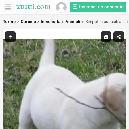
Inserisci un annuncio
Torino
>
Carema
>
In Vendita
>
Animali
>
Simpatici cuccioli di la