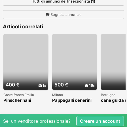
Tutti gli annunci del Inserzionista (1)
Segnala annuncio
Articoli correlati
400 €
500 €
1
16
Castelfranco Emilia
Milano
Botrugno
Pinscher nani
Pappagalli cenerini
cane guida 
africani in vendita
Sei un venditore professionale?
Creare un account