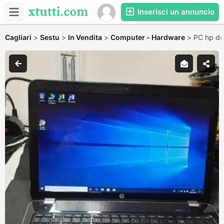
Inserisci un annuncio
Cagliari
>
Sestu
>
In Vendita
>
Computer - Hardware
>
PC hp de