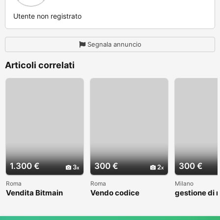
Utente non registrato
Segnala annuncio
Articoli correlati
1.300 €
300 €
300 €
3
2
Roma
Roma
Milano
Vendita Bitmain
Vendo codice
gestione di r
Antminer Z15 Pro,
sorgente per la
e bar. Il prez
Antminer S21 XP+
gestione di ristoranti
300 €
Hyd asic Miner
e bar