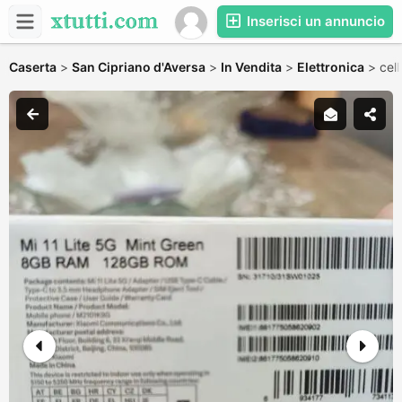
Inserisci un annuncio
Caserta
>
San Cipriano d'Aversa
>
In Vendita
>
Elettronica
>
cel