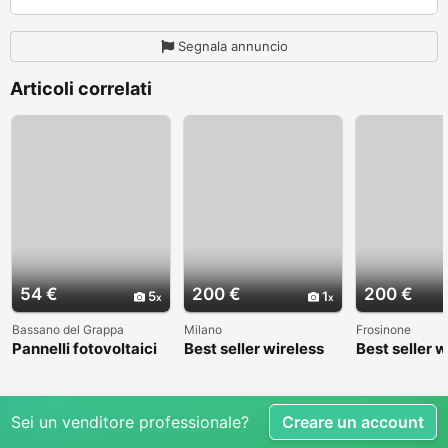
Segnala annuncio
Articoli correlati
54 €
200 €
200 €
5
1
Bassano del Grappa
Milano
Frosinone
Pannelli fotovoltaici
Best seller wireless
Best seller w
cctv camera,home
cctv camer
security camera
security ca
Sei un venditore professionale?
Creare un account