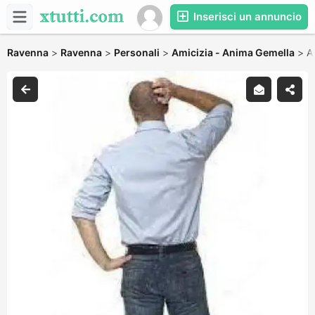
Inserisci un annuncio
Ravenna
>
Ravenna
>
Personali
>
Amicizia - Anima Gemella
>
A