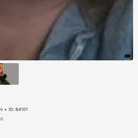
ni
ID: 84101
09.