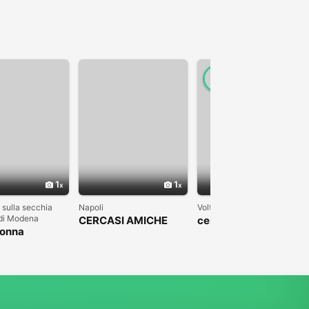
1
1
1
 sulla secchia
Napoli
Volterra
 di Modena
CERCASI AMICHE
cerco donna per
donna
amicizia e
matrimonio
compagna per vita
compagnia in casa
mia