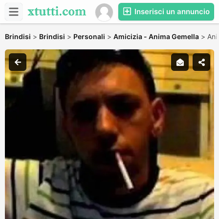
Inserisci un annuncio
Brindisi
>
Brindisi
>
Personali
>
Amicizia - Anima Gemella
>
Ani