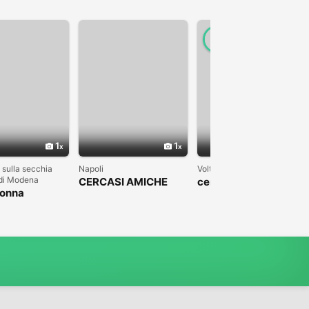
1
1
1
 sulla secchia
Napoli
Volterra
 di Modena
CERCASI AMICHE
cerco donna per
donna
amicizia e
matrimonio
compagna per vita
compagnia in casa
mia