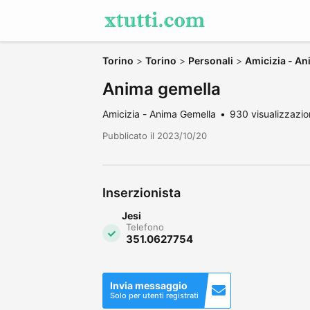
Torino
>
Torino
>
Personali
>
Amicizia - A
Anima gemella
Amicizia - Anima Gemella
930 visualizzazio
Pubblicato il 2023/10/20
Inserzionista
Jesi
Telefono
351.0627754
Invia messaggio
Solo per utenti registrati