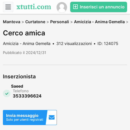
Inserisci un annuncio
Mantova
>
Curtatone
>
Personali
>
Amicizia - Anima Gemella
>
Cerco amica
Amicizia - Anima Gemella
312 visualizzazioni
ID: 124075
Pubblicato il 2024/12/31
Inserzionista
Saeed
Telefono
3533396624
Invia messaggio
Solo per utenti registrati