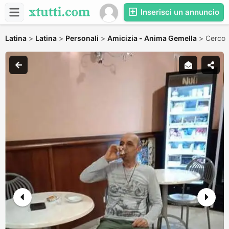
Inserisci un annuncio
Latina
>
Latina
>
Personali
>
Amicizia - Anima Gemella
>
Cerco 