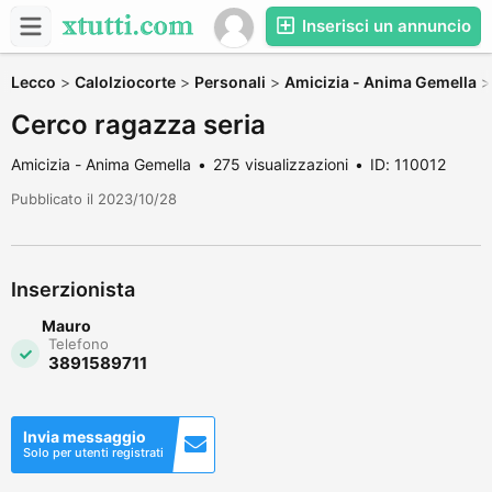
Inserisci un annuncio
Lecco
>
Calolziocorte
>
Personali
>
Amicizia - Anima Gemella
Cerco ragazza seria
Amicizia - Anima Gemella
275 visualizzazioni
ID: 110012
Pubblicato il 2023/10/28
Inserzionista
Mauro
Telefono
3891589711
Invia messaggio
Solo per utenti registrati