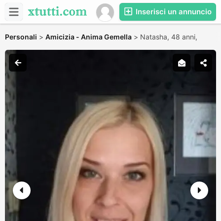
Inserisci un annuncio
Personali
>
Amicizia - Anima Gemella
>
Natasha, 48 anni,