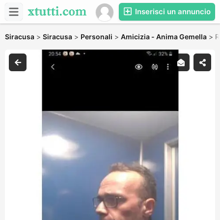
Inserisci un annuncio
Siracusa
>
Siracusa
>
Personali
>
Amicizia - Anima Gemella
>
R