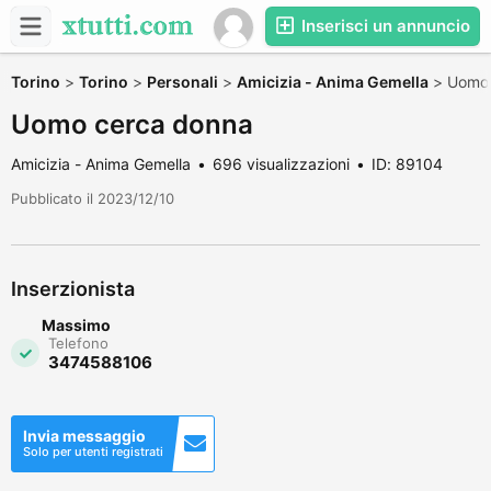
Inserisci un annuncio
Torino
>
Torino
>
Personali
>
Amicizia - Anima Gemella
>
Uomo 
Uomo cerca donna
Amicizia - Anima Gemella
696 visualizzazioni
ID: 89104
Pubblicato il 2023/12/10
Inserzionista
Massimo
Telefono
3474588106
Invia messaggio
Solo per utenti registrati