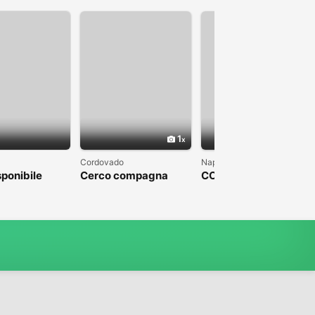
1
1
Cordovado
Napoli
sponibile
Cerco compagna
COLPO DI FULMINE
DA PARTE DI UN
UOMO CHE SFOCI IN
UN MATRIMONIO