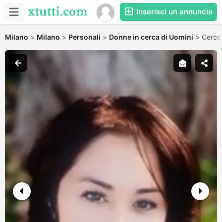
Inserisci un annuncio
Milano
>
Milano
>
Personali
>
Donne in cerca di Uomini
>
Cerco 