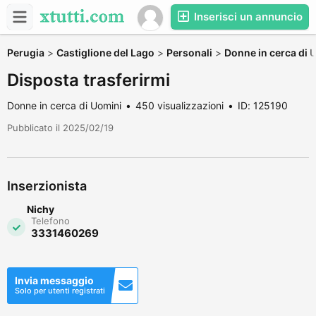
Inserisci un annuncio
Perugia
>
Castiglione del Lago
>
Personali
>
Donne in cerca di 
Disposta trasferirmi
Donne in cerca di Uomini
450 visualizzazioni
ID: 125190
Pubblicato il 2025/02/19
Inserzionista
Nichy
Telefono
3331460269
Invia messaggio
Solo per utenti registrati