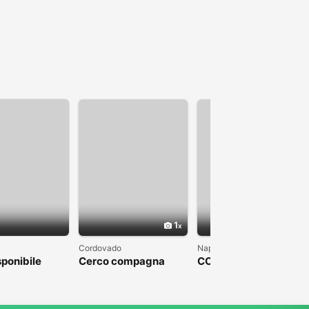
1
1
Cordovado
Napoli
sponibile
Cerco compagna
COLPO DI FULMINE
DA PARTE DI UN
UOMO CHE SFOCI IN
UN MATRIMONIO