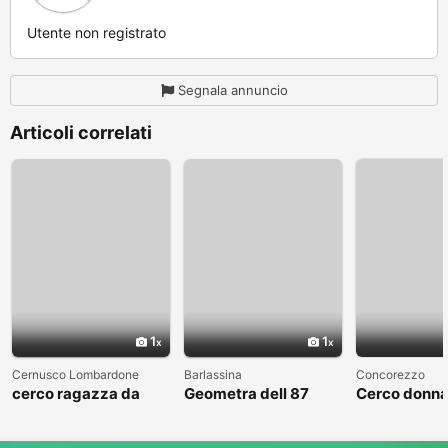
Utente non registrato
Segnala annuncio
Articoli correlati
1
1
Cernusco Lombardone
Barlassina
Concorezzo
cerco ragazza da
Geometra dell 87
Cerco donna
amare
cerca compagna
condividere 
libero