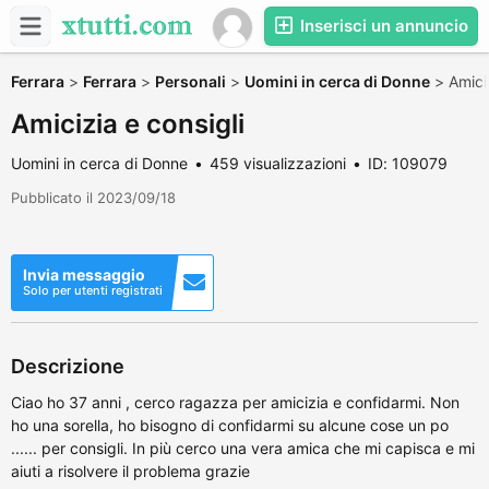
Inserisci un annuncio
Ferrara
>
Ferrara
>
Personali
>
Uomini in cerca di Donne
>
Amici
Amicizia e consigli
Uomini in cerca di Donne
459 visualizzazioni
ID: 109079
Pubblicato il 2023/09/18
Invia messaggio
Solo per utenti registrati
Descrizione
Ciao ho 37 anni , cerco ragazza per amicizia e confidarmi. Non
ho una sorella, ho bisogno di confidarmi su alcune cose un po
...... per consigli. In più cerco una vera amica che mi capisca e mi
aiuti a risolvere il problema grazie