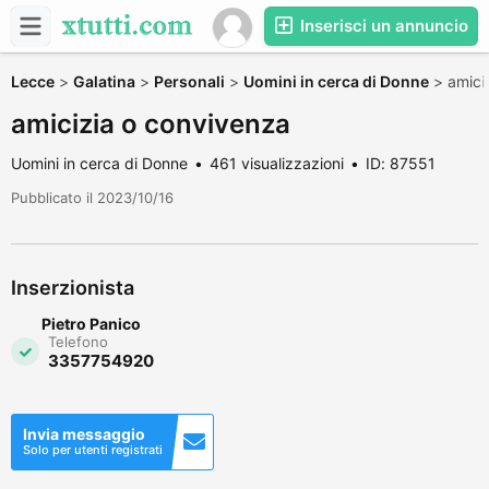
Inserisci un annuncio
Lecce
>
Galatina
>
Personali
>
Uomini in cerca di Donne
>
amici
amicizia o convivenza
Uomini in cerca di Donne
461 visualizzazioni
ID: 87551
Pubblicato il 2023/10/16
Inserzionista
Pietro Panico
Telefono
3357754920
Invia messaggio
Solo per utenti registrati