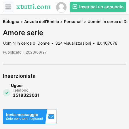
Inserisci un annuncio
Bologna
>
Anzola dell'Emilia
>
Personali
>
Uomini in cerca di D
Amore serie
Uomini in cerca di Donne
324 visualizzazioni
ID: 107078
Pubblicato il 2023/06/27
Inserzionista
Uguer
Telefono
3518323031
Invia messaggio
Solo per utenti registrati