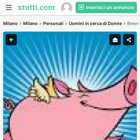
Inserisci un annuncio
Milano
>
Milano
>
Personali
>
Uomini in cerca di Donne
>
Breve