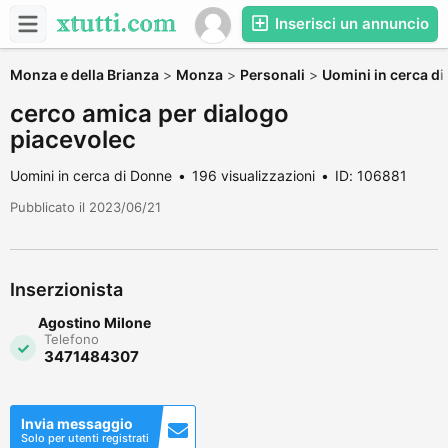
Inserisci un annuncio
Monza e della Brianza
>
Monza
>
Personali
>
Uomini in cerca d
cerco amica per dialogo
piacevolec
Uomini in cerca di Donne
196 visualizzazioni
ID: 106881
Pubblicato il 2023/06/21
Inserzionista
Agostino Milone
Telefono
3471484307
Invia messaggio
Solo per utenti registrati