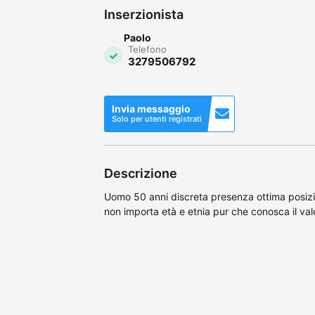
Inserzionista
Paolo
Telefono
3279506792
Invia messaggio
Solo per utenti registrati
Descrizione
Uomo 50 anni discreta presenza ottima posiz
non importa età e etnia pur che conosca il val