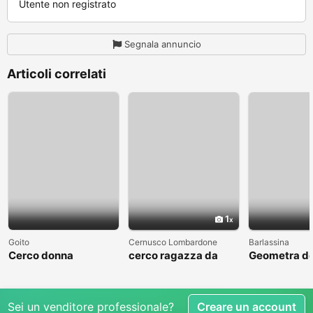
Utente non registrato
Segnala annuncio
Articoli correlati
1
Goito
Cernusco Lombardone
Barlassina
Cerco donna
cerco ragazza da
Geometra de
amare
cerca comp
Sei un venditore professionale?
Creare un account