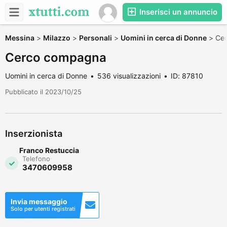
Inserisci un annuncio
Messina
>
Milazzo
>
Personali
>
Uomini in cerca di Donne
>
Ce
Cerco compagna
Uomini in cerca di Donne
536 visualizzazioni
ID: 87810
Pubblicato il 2023/10/25
Inserzionista
Franco Restuccia
Telefono
3470609958
Invia messaggio
Solo per utenti registrati