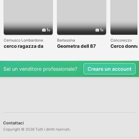
1
1
Cernusco Lombardone
Barlassina
Concorezzo
cerco ragazza da
Geometra dell 87
Cerco donna
amare
cerca compagna
condividere 
libero
Sei un venditore professionale?
Creare un account
Contattaci
Copyright © 2026 Tutti i diritti riservati.