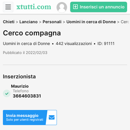
Inserisci un annuncio
Chieti
>
Lanciano
>
Personali
>
Uomini in cerca di Donne
>
Cer
Cerco compagna
Uomini in cerca di Donne
442 visualizzazioni
ID: 91111
Pubblicato il 2022/02/03
Inserzionista
Maurizio
Telefono
3664603831
Invia messaggio
Solo per utenti registrati