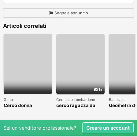
Segnala annuncio
Articoli correlati
1
Goito
Cernusco Lombardone
Barlassina
Cerco donna
cerco ragazza da
Geometra de
amare
cerca comp
Sei un venditore professionale?
Creare un account