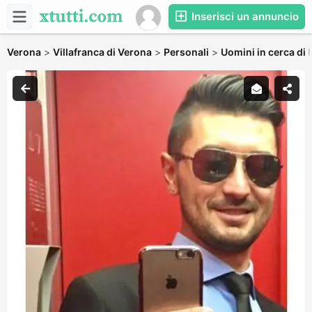
Inserisci un annuncio
Verona
>
Villafranca di Verona
>
Personali
>
Uomini in cerca di