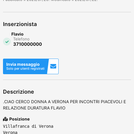
Inserzionista
Flavio
Telefono
3710000000
Invia messaggio
Solo per utenti registrati
Descrizione
.CIAO CERCO DONNA A VERONA PER INCONTRI PIACEVOLI E
RELAZIONE DURATURA FLAVIO
Posizione
Villafranca di Verona
Verona