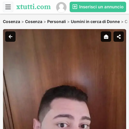
Inserisci un annuncio
Cosenza
>
Cosenza
>
Personali
>
Uomini in cerca di Donne
>
Ce