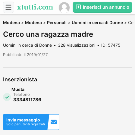
Inserisci un annuncio
Modena
>
Modena
>
Personali
>
Uomini in cerca di Donne
>
Cer
Cerco una ragazza madre
Uomini in cerca di Donne
328 visualizzazioni
ID: 57475
Pubblicato il 2019/01/27
Inserzionista
Musta
Telefono
3334811786
Invia messaggio
Solo per utenti registrati