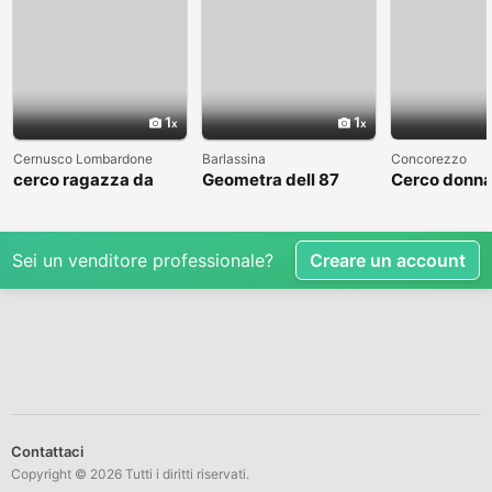
1
1
Cernusco Lombardone
Barlassina
Concorezzo
cerco ragazza da
Geometra dell 87
Cerco donna
amare
cerca compagna
condividere 
libero
Sei un venditore professionale?
Creare un account
Contattaci
Copyright © 2026 Tutti i diritti riservati.