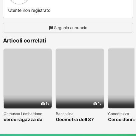
Utente non registrato
Segnala annuncio
Articoli correlati
1
1
Cernusco Lombardone
Barlassina
Concorezzo
cerco ragazza da
Geometra dell 87
Cerco donna
amare
cerca compagna
condividere 
libero