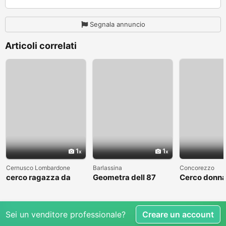
Segnala annuncio
Articoli correlati
1
1
Cernusco Lombardone
Barlassina
Concorezzo
cerco ragazza da
Geometra dell 87
Cerco donna
amare
cerca compagna
condividere 
libero
Sei un venditore professionale?
Creare un account