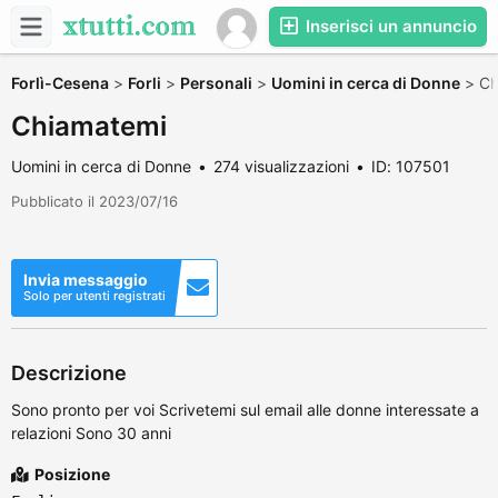
Inserisci un annuncio
Forlì-Cesena
>
Forli
>
Personali
>
Uomini in cerca di Donne
>
Ch
Chiamatemi
Uomini in cerca di Donne
274 visualizzazioni
ID: 107501
Pubblicato il 2023/07/16
Invia messaggio
Solo per utenti registrati
Descrizione
Sono pronto per voi Scrivetemi sul email alle donne interessate a
relazioni Sono 30 anni
Posizione