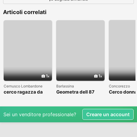
Articoli correlati
1
1
Cernusco Lombardone
Barlassina
Concorezzo
cerco ragazza da
Geometra dell 87
Cerco donna
amare
cerca compagna
condividere 
libero
Sei un venditore professionale?
Creare un account