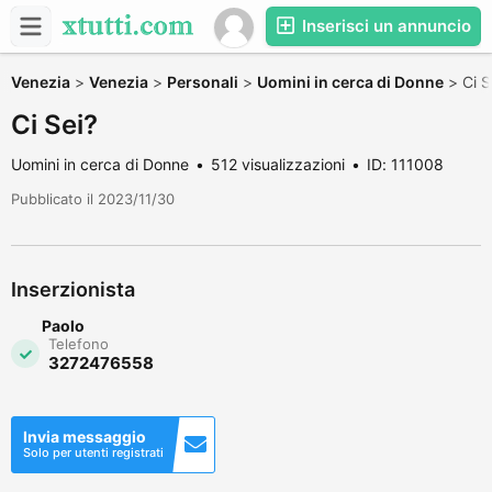
Inserisci un annuncio
Venezia
>
Venezia
>
Personali
>
Uomini in cerca di Donne
>
Ci S
Ci Sei?
Uomini in cerca di Donne
512 visualizzazioni
ID: 111008
Pubblicato il 2023/11/30
Inserzionista
Paolo
Telefono
3272476558
Invia messaggio
Solo per utenti registrati