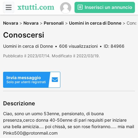
Inserisci un annuncio
Novara
>
Novara
>
Personali
>
Uomini in cerca di Donne
>
Conos
Conoscersi
Uomini in cerca di Donne
606 visualizzazioni
ID: 84966
Pubblicato il 2023/07/14. Modificato il 2022/03/19.
Invia messaggio
Solo per utenti registrati
Descrizione
Ciao, sono un uomo 53enne, pensionato, di buona
presenza,cerco donna 40-50enne di pari requisiti per iniziare
una bella amicizia.... poi chissà, se son rose fioriranno..... mia mail
Pinko500@protonmail.com