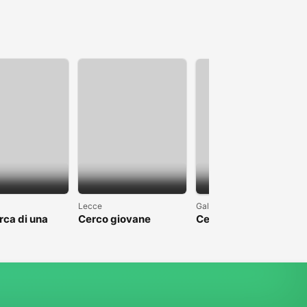
1
Lecce
Galatina
erca di una
Cerco giovane
Cerco una donna
ne seria con
ragazza nel Salento
perbene, Salentina.
 italiane
della Toscana