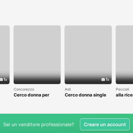
1
1
Concorezzo
Asti
Peccioli
Cerco donna per
Cerco donna single
alla ric
condividere il tempo
Relazio
libero
ragazze
single 
Sei un venditore professionale?
Creare un account