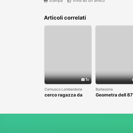
Stampa
Invia ad un amico
Articoli correlati
1
Cernusco Lombardone
Barlassina
cerco ragazza da
Geometra dell 87
amare
cerca compagna