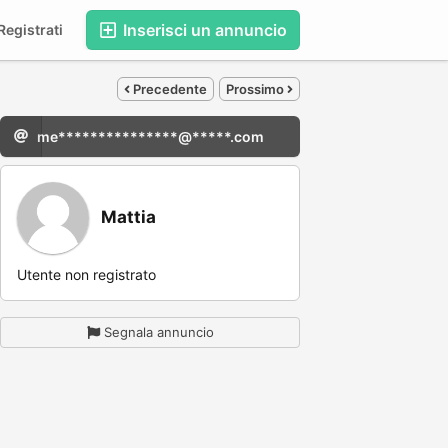
Inserisci un annuncio
egistrati
Precedente
Prossimo
me***************@*****.com
Mattia
Utente non registrato
Segnala annuncio