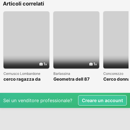
Articoli correlati
1
1
Cernusco Lombardone
Barlassina
Concorezzo
cerco ragazza da
Geometra dell 87
Cerco donna
amare
cerca compagna
condividere 
libero
Sei un venditore professionale?
Creare un account