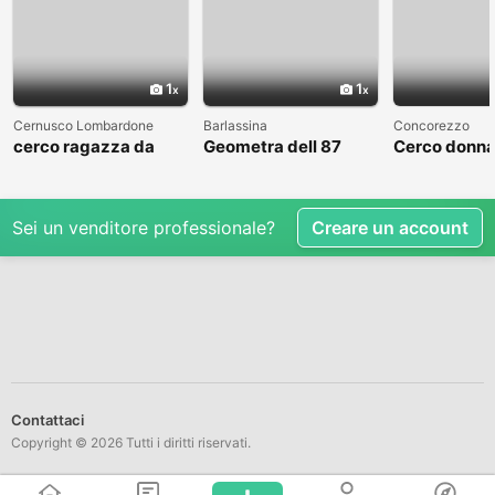
1
1
Cernusco Lombardone
Barlassina
Concorezzo
cerco ragazza da
Geometra dell 87
Cerco donna
amare
cerca compagna
condividere 
libero
Sei un venditore professionale?
Creare un account
Contattaci
Copyright © 2026 Tutti i diritti riservati.