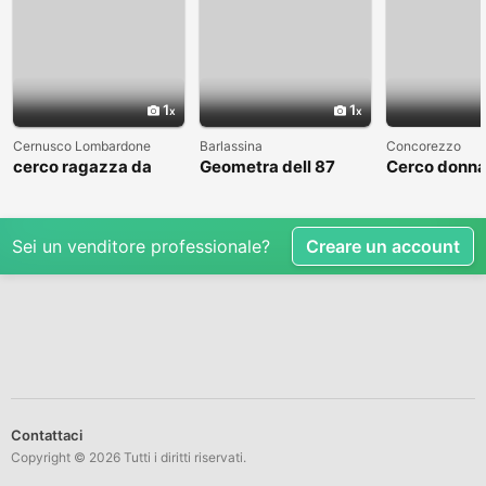
1
1
Cernusco Lombardone
Barlassina
Concorezzo
cerco ragazza da
Geometra dell 87
Cerco donna
amare
cerca compagna
condividere 
libero
Sei un venditore professionale?
Creare un account
Contattaci
Copyright © 2026 Tutti i diritti riservati.